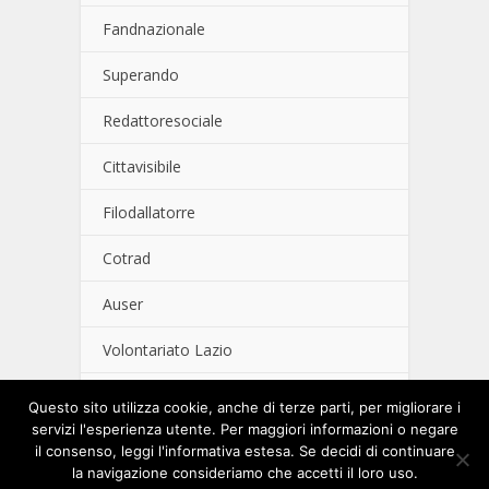
Fandnazionale
Superando
Redattoresociale
Cittavisibile
Filodallatorre
Cotrad
Auser
Volontariato Lazio
Spes Lazio
Questo sito utilizza cookie, anche di terze parti, per migliorare i
servizi l'esperienza utente. Per maggiori informazioni o negare
il consenso, leggi l'informativa estesa. Se decidi di continuare
Copyright © 2018. Maggio'82 Cooperativa Sociale
la navigazione consideriamo che accetti il loro uso.