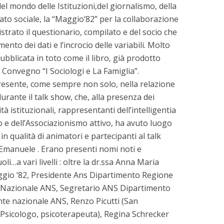
l mondo delle Istituzioni,del giornalismo, della
iato sociale, la “Maggio’82” per la collaborazione
strato il questionario, compilato e del socio che
mento dei dati e l’incrocio delle variabili. Molto
bblicata in toto come il libro, già prodotto
l Convegno “I Sociologi e La Famiglia”.
resente, come sempre non solo, nella relazione
urante il talk show, che, alla presenza dei
ità istituzionali, rappresentanti dell’intelligentia
 e dell’Associazionismo attivo, ha avuto luogo
 in qualità di animatori e partecipanti al talk
 Emanuele . Erano presenti nomi noti e
oli…a vari livelli : oltre la dr.ssa Anna Maria
gio ’82, Presidente Ans Dipartimento Regione
te Nazionale ANS, Segretario ANS Dipartimento
nte nazionale ANS, Renzo Picutti (San
(Psicologo, psicoterapeuta), Regina Schrecker