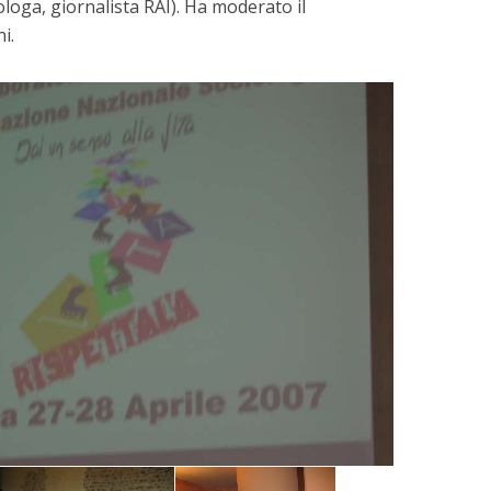
ologa, giornalista RAI). Ha moderato il
i.