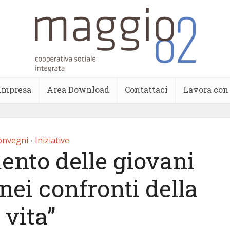
’Impresa
Area Download
Contattaci
Lavora con
onvegni
Iniziative
•
ento delle giovani
nei confronti della
vita”